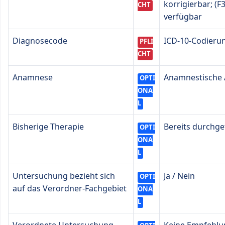
korrigierbar; (
CHT
verfügbar
Diagnosecode
ICD-10-Codierun
PFLI
CHT
Anamnese
Anamnestische
OPTI
ONA
L
Bisherige Therapie
Bereits durchge
OPTI
ONA
L
Untersuchung bezieht sich
Ja / Nein
OPTI
auf das Verordner-Fachgebiet
ONA
L
Verordnete Untersuchung
Keine Empfehlu