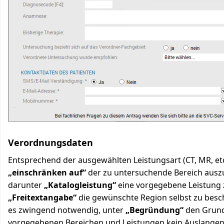
Verordnungsdaten
Entsprechend der ausgewählten Leistungsart (CT, MR, etc.)
„einschränken auf“
der zu untersuchende Bereich auszu
darunter
„Katalogleistung“
eine vorgegebene Leistung 
„Freitextangabe“
die gewünschte Region selbst zu besch
es zwingend notwendig, unter
„Begründung“
den Grund
vorgegebenen Bereichen und Leistungen kein Auslangen