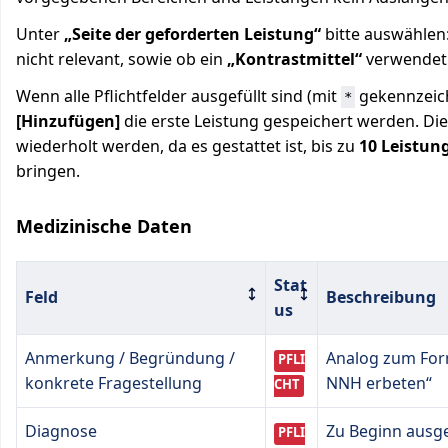
Unter
„Seite der geforderten Leistung“
bitte auswählen: 
nicht relevant, sowie ob ein
„Kontrastmittel“
verwendet 
Wenn alle Pflichtfelder ausgefüllt sind (mit
gekennzeich
*
[Hinzufügen]
die erste Leistung gespeichert werden. Di
wiederholt werden, da es gestattet ist, bis zu
10 Leistun
bringen.
Medizinische Daten
Stat
Feld
Beschreibung
us
Anmerkung / Begründung /
Analog zum Form
PFLI
konkrete Fragestellung
NNH erbeten“
CHT
Diagnose
Zu Beginn ausg
PFLI